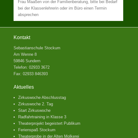
Frau Maaßen von der Familienberatung, bitte bei Bedarf
bei der Klassenlehrerin oder im Büro einen Termin
absprechen
Kontakt
Sebastianschule Stockum
Am Wenne 8
59846 Sundern
Telefon: 02933 3672
Fax: 02933 846393
Aktuelles
Zirkuswoche Abschlusstag
Zirkuswoche 2. Tag
Start Zirkuswoche
Radfahrtraining in Klasse 3
Theaterprojekt begeistert Publikum
Ferienspaß Stockum
Theaterprobe in der Alten Molkerei