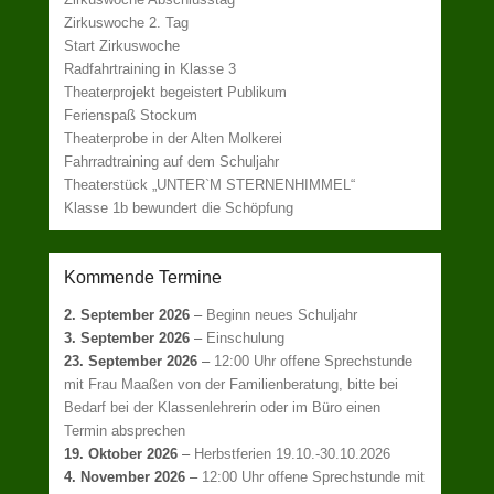
Zirkuswoche 2. Tag
Start Zirkuswoche
Radfahrtraining in Klasse 3
Theaterprojekt begeistert Publikum
Ferienspaß Stockum
Theaterprobe in der Alten Molkerei
Fahrradtraining auf dem Schuljahr
Theaterstück „UNTER`M STERNENHIMMEL“
Klasse 1b bewundert die Schöpfung
Kommende Termine
2. September 2026
–
Beginn neues Schuljahr
3. September 2026
–
Einschulung
23. September 2026
–
12:00 Uhr offene Sprechstunde
mit Frau Maaßen von der Familienberatung, bitte bei
Bedarf bei der Klassenlehrerin oder im Büro einen
Termin absprechen
19. Oktober 2026
–
Herbstferien 19.10.-30.10.2026
4. November 2026
–
12:00 Uhr offene Sprechstunde mit