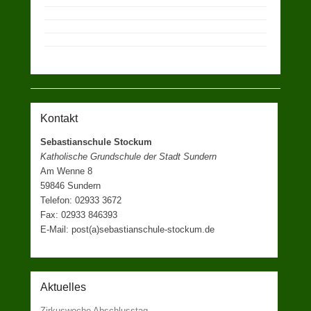
Kontakt
Sebastianschule Stockum
Katholische Grundschule der Stadt Sundern
Am Wenne 8
59846 Sundern
Telefon: 02933 3672
Fax: 02933 846393
E-Mail: post(a)sebastianschule-stockum.de
Aktuelles
Zirkuswoche Abschlusstag