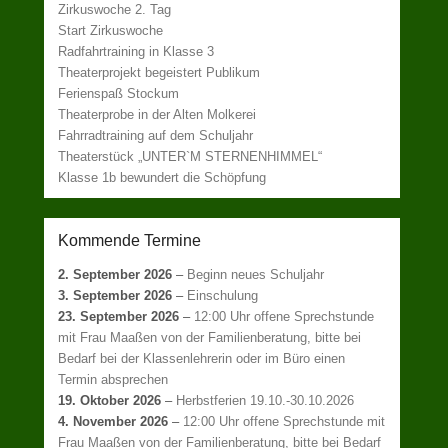
Zirkuswoche 2. Tag
Start Zirkuswoche
Radfahrtraining in Klasse 3
Theaterprojekt begeistert Publikum
Ferienspaß Stockum
Theaterprobe in der Alten Molkerei
Fahrradtraining auf dem Schuljahr
Theaterstück „UNTER`M STERNENHIMMEL“
Klasse 1b bewundert die Schöpfung
Kommende Termine
2. September 2026
–
Beginn neues Schuljahr
3. September 2026
–
Einschulung
23. September 2026
–
12:00 Uhr offene Sprechstunde
mit Frau Maaßen von der Familienberatung, bitte bei
Bedarf bei der Klassenlehrerin oder im Büro einen
Termin absprechen
19. Oktober 2026
–
Herbstferien 19.10.-30.10.2026
4. November 2026
–
12:00 Uhr offene Sprechstunde mit
Frau Maaßen von der Familienberatung, bitte bei Bedarf