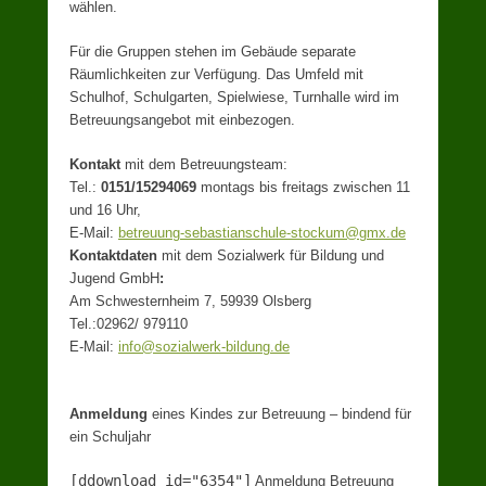
wählen.
Für die Gruppen stehen im Gebäude separate
Räumlichkeiten zur Verfügung. Das Umfeld mit
Schulhof, Schulgarten, Spielwiese, Turnhalle wird im
Betreuungsangebot mit einbezogen.
Kontakt
mit dem Betreuungsteam:
Tel.:
0151/15294069
montags bis freitags zwischen 11
und 16 Uhr,
E-Mail:
betreuung-sebastianschule-stockum@gmx.de
Kontaktdaten
mit dem Sozialwerk für Bildung und
Jugend GmbH
:
Am Schwesternheim 7, 59939 Olsberg
Tel.:02962/ 979110
E-Mail:
info@sozialwerk-bildung.de
Anmeldung
eines Kindes zur Betreuung – bindend für
ein Schuljahr
[ddownload id="6354"]
Anmeldung Betreuung