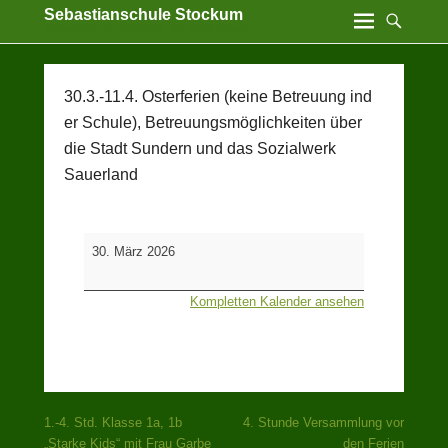
Sebastianschule Stockum
Katholische Grundschule der Stadt Sundern
30.3.-11.4. Osterferien (keine Betreuung ind
er Schule), Betreuungsmöglichkeiten über
die Stadt Sundern und das Sozialwerk
Sauerland
30.3.-11.4.
30. März 2026
Osterferien
(keine
Kompletten Kalender ansehen
Betreuung
ind
er
Schule),
Betreuungsmöglichkeiten
über
Beitragsnavigation
1.-4. Std. Klasse 1a, 1b
4. Stunde Versammlung vor
die
„Starke Kids“ mit Frau Garbe
den Ferien