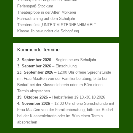
Ferienspaß Stockum
Theaterprobe in der Alten Molkerei
Fahrradtraining auf dem Schuljahr
Theaterstück „UNTER`M STERNENHIMMEL“
Klasse 1b bewundert die Schöpfung
Kommende Termine
2. September 2026
–
Beginn neues Schuljahr
3. September 2026
–
Einschulung
23. September 2026
–
12:00 Uhr offene Sprechstunde
mit Frau Maaßen von der Familienberatung, bitte bei
Bedarf bei der Klassenlehrerin oder im Büro einen
Termin absprechen
19. Oktober 2026
–
Herbstferien 19.10.-30.10.2026
4. November 2026
–
12:00 Uhr offene Sprechstunde mit
Frau Maaßen von der Familienberatung, bitte bei Bedarf
bei der Klassenlehrerin oder im Büro einen Termin
absprechen