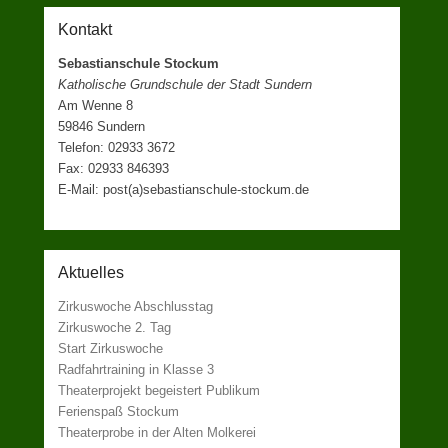
Kontakt
Sebastianschule Stockum
Katholische Grundschule der Stadt Sundern
Am Wenne 8
59846 Sundern
Telefon: 02933 3672
Fax: 02933 846393
E-Mail: post(a)sebastianschule-stockum.de
Aktuelles
Zirkuswoche Abschlusstag
Zirkuswoche 2. Tag
Start Zirkuswoche
Radfahrtraining in Klasse 3
Theaterprojekt begeistert Publikum
Ferienspaß Stockum
Theaterprobe in der Alten Molkerei