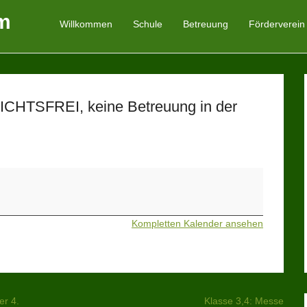
m
Willkommen
Schule
Betreuung
Förderverein
Primäres Menü
Zum Inhalt springen
ICHTSFREI, keine Betreuung in der
Kompletten Kalender ansehen
er 4.
Klasse 3,4: Messe