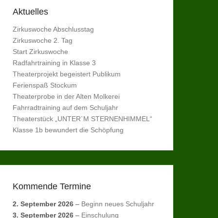
Aktuelles
Zirkuswoche Abschlusstag
Zirkuswoche 2. Tag
Start Zirkuswoche
Radfahrtraining in Klasse 3
Theaterprojekt begeistert Publikum
Ferienspaß Stockum
Theaterprobe in der Alten Molkerei
Fahrradtraining auf dem Schuljahr
Theaterstück „UNTER`M STERNENHIMMEL“
Klasse 1b bewundert die Schöpfung
Kommende Termine
2. September 2026
–
Beginn neues Schuljahr
3. September 2026
–
Einschulung