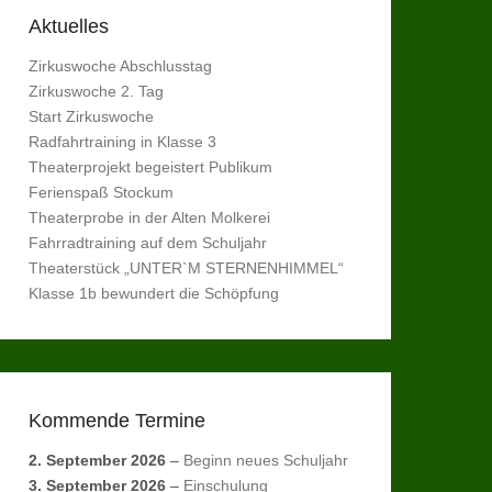
Aktuelles
Zirkuswoche Abschlusstag
Zirkuswoche 2. Tag
Start Zirkuswoche
Radfahrtraining in Klasse 3
Theaterprojekt begeistert Publikum
Ferienspaß Stockum
Theaterprobe in der Alten Molkerei
Fahrradtraining auf dem Schuljahr
Theaterstück „UNTER`M STERNENHIMMEL“
Klasse 1b bewundert die Schöpfung
Kommende Termine
2. September 2026
–
Beginn neues Schuljahr
3. September 2026
–
Einschulung