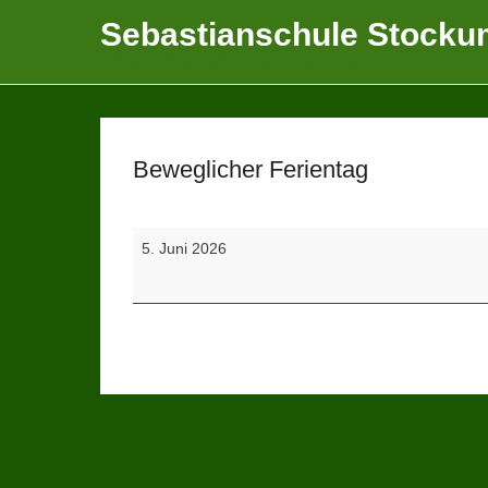
Sebastianschule Stocku
Katholische Grundschule der Stadt Sundern
Beweglicher Ferientag
Beweglicher
5. Juni 2026
Ferientag
Beitragsnavigation