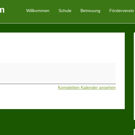
m
Willkommen
Schule
Betreuung
Förderverein
Primäres Menü
Zum Inhalt springen
Kompletten Kalender ansehen