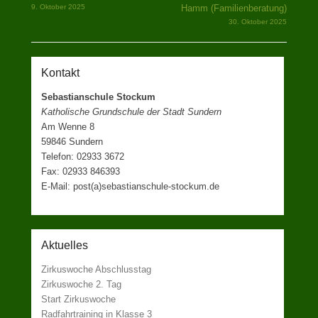
9. Oktober 2025
Hamm (Familienberatung)
das
30. Oktober 2025
Sozialwerk
Sauerland.
Kontakt
Sebastianschule Stockum
Katholische Grundschule der Stadt Sundern
Am Wenne 8
59846 Sundern
Telefon: 02933 3672
Fax: 02933 846393
E-Mail: post(a)sebastianschule-stockum.de
Aktuelles
Zirkuswoche Abschlusstag
Zirkuswoche 2. Tag
Start Zirkuswoche
Radfahrtraining in Klasse 3