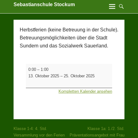
Sebastianschule Stockum
Katholische Grundschule der Stadt Sundern
Herbstferien (keine Betreuung in der Schule).
Betreuungsmöglichkeiten über die Stadt
Sundern und das Sozialwerk Sauerland.
Herbstferien
0:00
–
1:00
(keine
13. Oktober 2025
–
25. Oktober 2025
Betreuung
in
Kompletten Kalender ansehen
der
Schule).
Betreuungsmöglichkeiten
über
die
Stadt
Beitragsnavigation
Klasse 1-4: 4. Std.
Klasse 1a: 1./2. Std.
Sundern
Versammlung vor den Ferien
Präventationsangebot mit Frau
und