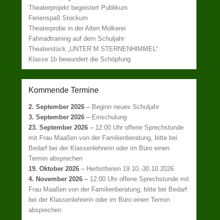
Theaterprojekt begeistert Publikum
Ferienspaß Stockum
Theaterprobe in der Alten Molkerei
Fahrradtraining auf dem Schuljahr
Theaterstück „UNTER`M STERNENHIMMEL“
Klasse 1b bewundert die Schöpfung
Kommende Termine
2. September 2026
–
Beginn neues Schuljahr
3. September 2026
–
Einschulung
23. September 2026
–
12:00 Uhr offene Sprechstunde
mit Frau Maaßen von der Familienberatung, bitte bei
Bedarf bei der Klassenlehrerin oder im Büro einen
Termin absprechen
19. Oktober 2026
–
Herbstferien 19.10.-30.10.2026
4. November 2026
–
12:00 Uhr offene Sprechstunde mit
Frau Maaßen von der Familienberatung, bitte bei Bedarf
bei der Klassenlehrerin oder im Büro einen Termin
absprechen