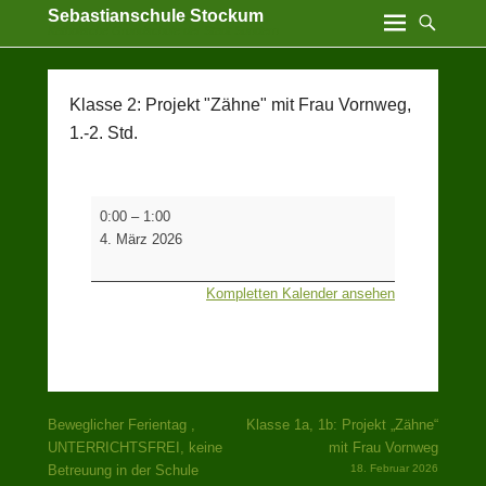
Sebastianschule Stockum
Katholische Grundschule der Stadt Sundern
Klasse 2: Projekt "Zähne" mit Frau Vornweg,
1.-2. Std.
Klasse
0:00
–
1:00
2:
4. März 2026
Projekt
"Zähne"
Kompletten Kalender ansehen
mit
Frau
Vornweg,
1.-2.
Std.
Beitragsnavigation
Beweglicher Ferientag ,
Klasse 1a, 1b: Projekt „Zähne“
UNTERRICHTSFREI, keine
mit Frau Vornweg
Betreuung in der Schule
18. Februar 2026