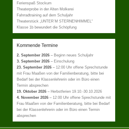
Ferienspaß Stockum
Theaterprobe in der Alten Molkerei
Fahrradtraining auf dem Schuljahr
Theaterstück „UNTER`M STERNENHIMMEL“
Klasse 1b bewundert die Schöpfung
Kommende Termine
2. September 2026
–
Beginn neues Schuljahr
3. September 2026
–
Einschulung
23. September 2026
–
12:00 Uhr offene Sprechstunde
mit Frau Maaßen von der Familienberatung, bitte bei
Bedarf bei der Klassenlehrerin oder im Büro einen
Termin absprechen
19. Oktober 2026
–
Herbstferien 19.10.-30.10.2026
4. November 2026
–
12:00 Uhr offene Sprechstunde mit
Frau Maaßen von der Familienberatung, bitte bei Bedarf
bei der Klassenlehrerin oder im Büro einen Termin
absprechen