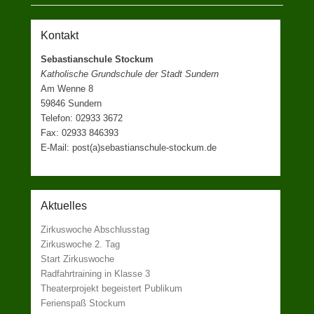
Kontakt
Sebastianschule Stockum
Katholische Grundschule der Stadt Sundern
Am Wenne 8
59846 Sundern
Telefon: 02933 3672
Fax: 02933 846393
E-Mail: post(a)sebastianschule-stockum.de
Aktuelles
Zirkuswoche Abschlusstag
Zirkuswoche 2. Tag
Start Zirkuswoche
Radfahrtraining in Klasse 3
Theaterprojekt begeistert Publikum
Ferienspaß Stockum