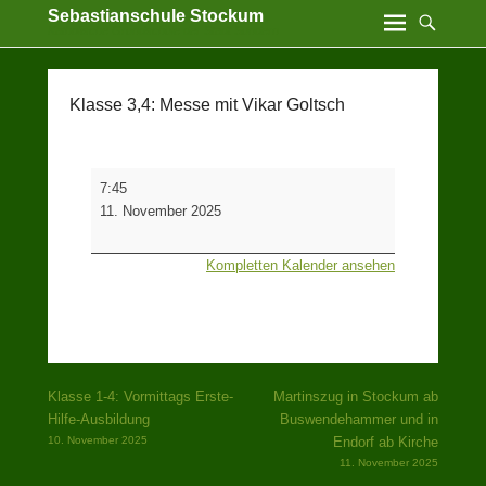
Sebastianschule Stockum
Katholische Grundschule der Stadt Sundern
Klasse 3,4: Messe mit Vikar Goltsch
Klasse
7:45
3,4:
11. November 2025
Messe
mit
Kompletten Kalender ansehen
Vikar
Goltsch
Beitragsnavigation
Klasse 1-4: Vormittags Erste-
Martinszug in Stockum ab
Hilfe-Ausbildung
Buswendehammer und in
10. November 2025
Endorf ab Kirche
11. November 2025