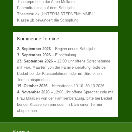
Theaterprobe in der Alten Molkerei
Fahrradtraining auf dem Schuljahr
Theaterstück „UNTER`M STERNENHIMMEL“
Klasse 1b bewundert die Schöpfung
Kommende Termine
2. September 2026
–
Beginn neues Schuljahr
3. September 2026
–
Einschulung
23. September 2026
–
12:00 Uhr offene Sprechstunde
mit Frau Maaßen von der Familienberatung, bitte bei
Bedarf bei der Klassenlehrerin oder im Büro einen
Termin absprechen
19. Oktober 2026
–
Herbstferien 19.10.-30.10.2026
4. November 2026
–
12:00 Uhr offene Sprechstunde mit
Frau Maaßen von der Familienberatung, bitte bei Bedarf
bei der Klassenlehrerin oder im Büro einen Termin
absprechen