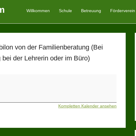
m
Willkommen
Schule
Betreuung
Förderverein
Primäres Menü
Zum Inhalt springen
ilon von der Familienberatung (Bei
bei der Lehrerin oder im Büro)
Kompletten Kalender ansehen