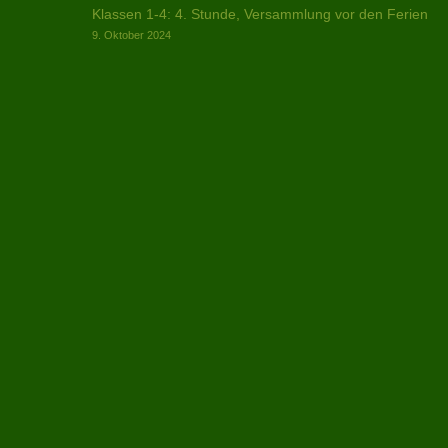
Beitragsnavigation
Klassen 1-4: 4. Stunde, Versammlung vor den Ferien
Gesprächsbedarf
9. Oktober 2024
bitte
Anmeldung
bei
der
Lehrerin
oder
im
Büro)