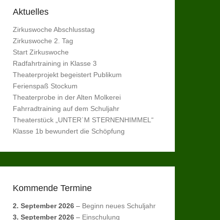
Aktuelles
Zirkuswoche Abschlusstag
Zirkuswoche 2. Tag
Start Zirkuswoche
Radfahrtraining in Klasse 3
Theaterprojekt begeistert Publikum
Ferienspaß Stockum
Theaterprobe in der Alten Molkerei
Fahrradtraining auf dem Schuljahr
Theaterstück „UNTER`M STERNENHIMMEL“
Klasse 1b bewundert die Schöpfung
Kommende Termine
2. September 2026
–
Beginn neues Schuljahr
3. September 2026
–
Einschulung