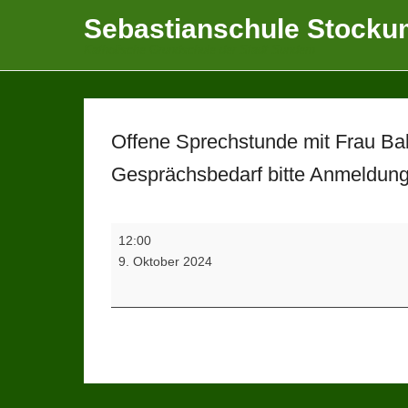
Sebastianschule Stocku
Katholische Grundschule der Stadt Sundern
Offene Sprechstunde mit Frau Bab
Gesprächsbedarf bitte Anmeldung 
Offene
12:00
Sprechstunde
9. Oktober 2024
mit
Frau
Babilon
von
der
Familienberatung
(Bei