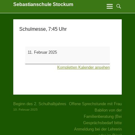
Sebastianschule Stockum
Katholische Grundschule der Stadt Sundern
Schulmesse, 7:45 Uhr
Schulmesse,
11. Februar 2025
7:45
Uhr
Kompletten Kalender ansehen
Beitragsnavigation
Beginn des 2. Schulhalbjahres
Offene Sprechstunde mit Frau
10. Februar 2025
Babilon von der
Familienberatung (Bei
Gesprächsbedarf bitte
Anmeldung bei der Lehrerin