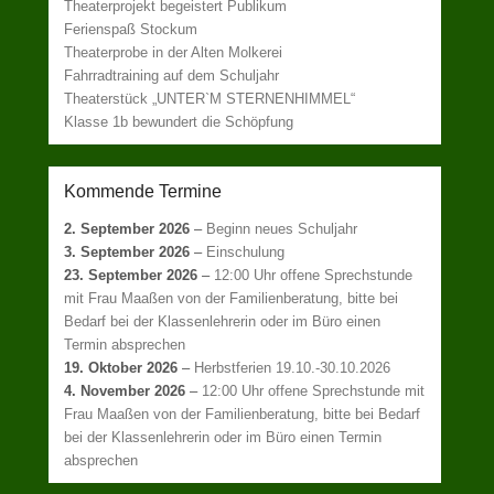
Theaterprojekt begeistert Publikum
Ferienspaß Stockum
Theaterprobe in der Alten Molkerei
Fahrradtraining auf dem Schuljahr
Theaterstück „UNTER`M STERNENHIMMEL“
Klasse 1b bewundert die Schöpfung
Kommende Termine
2. September 2026
–
Beginn neues Schuljahr
3. September 2026
–
Einschulung
23. September 2026
–
12:00 Uhr offene Sprechstunde
mit Frau Maaßen von der Familienberatung, bitte bei
Bedarf bei der Klassenlehrerin oder im Büro einen
Termin absprechen
19. Oktober 2026
–
Herbstferien 19.10.-30.10.2026
4. November 2026
–
12:00 Uhr offene Sprechstunde mit
Frau Maaßen von der Familienberatung, bitte bei Bedarf
bei der Klassenlehrerin oder im Büro einen Termin
absprechen