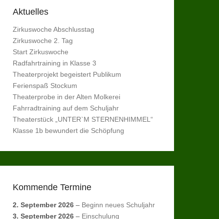
Aktuelles
Zirkuswoche Abschlusstag
Zirkuswoche 2. Tag
Start Zirkuswoche
Radfahrtraining in Klasse 3
Theaterprojekt begeistert Publikum
Ferienspaß Stockum
Theaterprobe in der Alten Molkerei
Fahrradtraining auf dem Schuljahr
Theaterstück „UNTER`M STERNENHIMMEL“
Klasse 1b bewundert die Schöpfung
Kommende Termine
2. September 2026
–
Beginn neues Schuljahr
3. September 2026
–
Einschulung