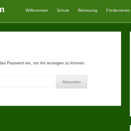
m
Willkommen
Schule
Betreuung
Förderverein
Primäres Menü
Zum Inhalt springen
n das Passwort ein, um ihn anzeigen zu können.