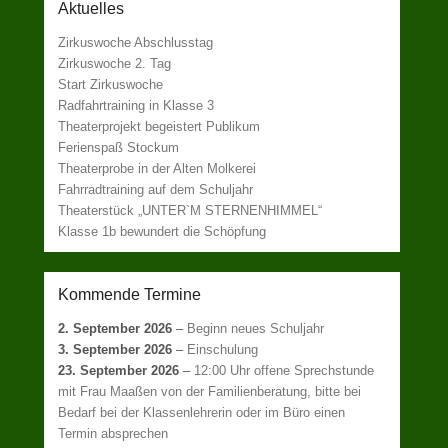
Aktuelles
Zirkuswoche Abschlusstag
Zirkuswoche 2. Tag
Start Zirkuswoche
Radfahrtraining in Klasse 3
Theaterprojekt begeistert Publikum
Ferienspaß Stockum
Theaterprobe in der Alten Molkerei
Fahrradtraining auf dem Schuljahr
Theaterstück „UNTER`M STERNENHIMMEL“
Klasse 1b bewundert die Schöpfung
Kommende Termine
2. September 2026
–
Beginn neues Schuljahr
3. September 2026
–
Einschulung
23. September 2026
–
12:00 Uhr offene Sprechstunde
mit Frau Maaßen von der Familienberatung, bitte bei
Bedarf bei der Klassenlehrerin oder im Büro einen
Termin absprechen