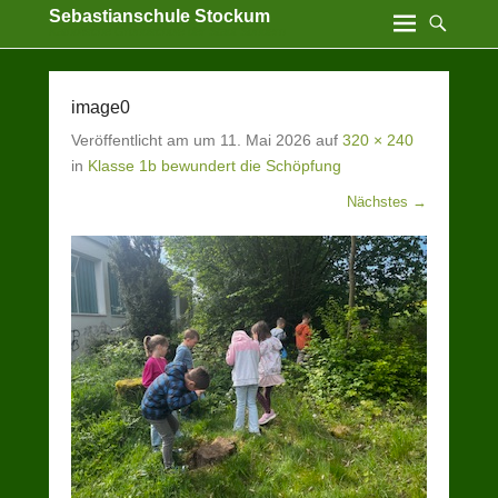
Sebastianschule Stockum
Katholische Grundschule der Stadt Sundern
image0
Veröffentlicht am
um
11. Mai 2026
auf
320 × 240
in
Klasse 1b bewundert die Schöpfung
Nächstes →