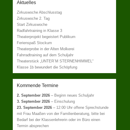
Aktuelles
Zirkuswoche Abschlusstag
Zirkuswoche 2. Tag
Start Zirkuswoche
Radfahrtraining in Klasse 3
Theaterprojekt begeistert Publikum
Ferienspaß Stockum
Theaterprobe in der Alten Molkerei
Fahrradtraining auf dem Schuljahr
Theaterstück „UNTER`M STERNENHIMMEL“
Klasse 1b bewundert die Schöpfung
Kommende Termine
2. September 2026
–
Beginn neues Schuljahr
3. September 2026
–
Einschulung
23. September 2026
–
12:00 Uhr offene Sprechstunde
mit Frau Maaßen von der Familienberatung, bitte bei
Bedarf bei der Klassenlehrerin oder im Büro einen
Termin absprechen