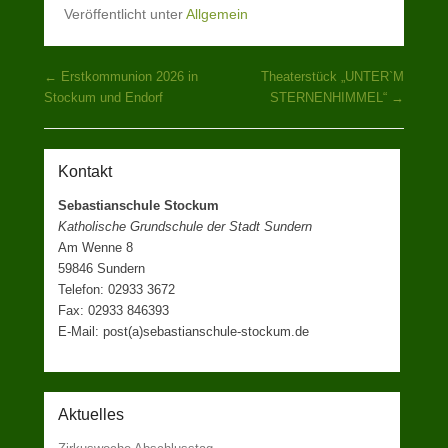
Veröffentlicht unter
Allgemein
Beitragsnavigation
←
Erstkommunion 2026 in
Theaterstück „UNTER`M
Stockum und Endorf
STERNENHIMMEL“
→
Kontakt
Sebastianschule Stockum
Katholische Grundschule der Stadt Sundern
Am Wenne 8
59846 Sundern
Telefon: 02933 3672
Fax: 02933 846393
E-Mail: post(a)sebastianschule-stockum.de
Aktuelles