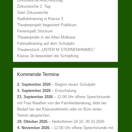
Zirkuswoche Abschlusstag
Zirkuswoche 2. Tag
Start Zirkuswoche
Radfahrtraining in Klasse 3
Theaterprojekt begeistert Publikum
Ferienspaß Stockum
Theaterprobe in der Alten Molkerei
Fahrradtraining auf dem Schuljahr
Theaterstück „UNTER`M STERNENHIMMEL“
Klasse 1b bewundert die Schöpfung
Kommende Termine
2. September 2026
–
Beginn neues Schuljahr
3. September 2026
–
Einschulung
23. September 2026
–
12:00 Uhr offene Sprechstunde
mit Frau Maaßen von der Familienberatung, bitte bei
Bedarf bei der Klassenlehrerin oder im Büro einen
Termin absprechen
19. Oktober 2026
–
Herbstferien 19.10.-30.10.2026
4. November 2026
–
12:00 Uhr offene Sprechstunde mit