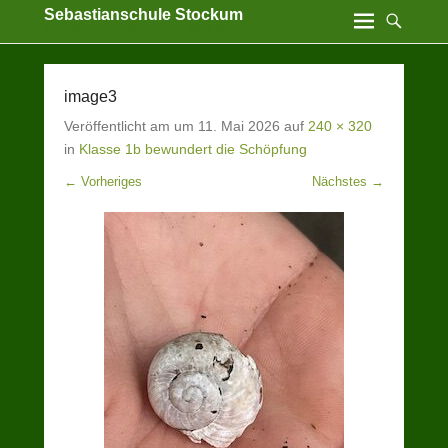
Sebastianschule Stockum
Katholische Grundschule der Stadt Sundern
image3
Veröffentlicht am
um
11. Mai 2026
auf
240 × 320
in
Klasse 1b bewundert die Schöpfung
← Vorheriges
Nächstes →