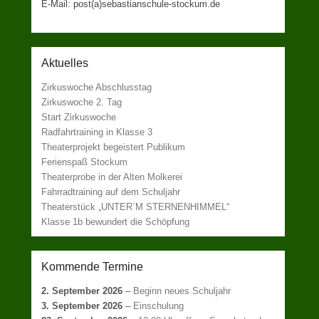
E-Mail: post(a)sebastianschule-stockum.de
Aktuelles
Zirkuswoche Abschlusstag
Zirkuswoche 2. Tag
Start Zirkuswoche
Radfahrtraining in Klasse 3
Theaterprojekt begeistert Publikum
Ferienspaß Stockum
Theaterprobe in der Alten Molkerei
Fahrradtraining auf dem Schuljahr
Theaterstück „UNTER`M STERNENHIMMEL“
Klasse 1b bewundert die Schöpfung
Kommende Termine
2. September 2026
–
Beginn neues Schuljahr
3. September 2026
–
Einschulung