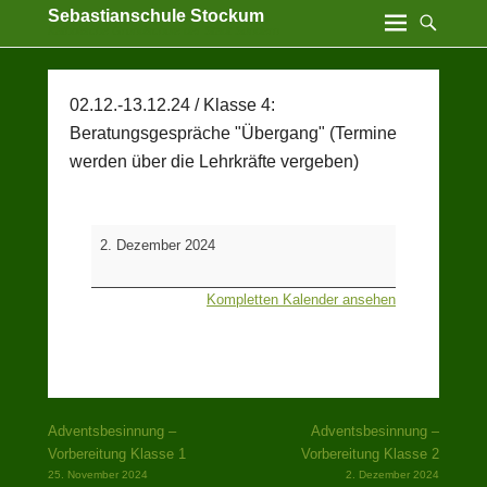
Sebastianschule Stockum
Katholische Grundschule der Stadt Sundern
02.12.-13.12.24 / Klasse 4:
Beratungsgespräche "Übergang" (Termine
werden über die Lehrkräfte vergeben)
02.12.-13.12.24
2. Dezember 2024
/
Klasse
Kompletten Kalender ansehen
4:
Beratungsgespräche
"Übergang"
(Termine
werden
über
Beitragsnavigation
Adventsbesinnung –
Adventsbesinnung –
die
Vorbereitung Klasse 1
Vorbereitung Klasse 2
Lehrkräfte
25. November 2024
2. Dezember 2024
vergeben)