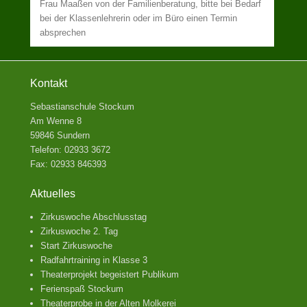
Frau Maaßen von der Familienberatung, bitte bei Bedarf
bei der Klassenlehrerin oder im Büro einen Termin
absprechen
Kontakt
Sebastianschule Stockum
Am Wenne 8
59846 Sundern
Telefon: 02933 3672
Fax: 02933 846393
Aktuelles
Zirkuswoche Abschlusstag
Zirkuswoche 2. Tag
Start Zirkuswoche
Radfahrtraining in Klasse 3
Theaterprojekt begeistert Publikum
Ferienspaß Stockum
Theaterprobe in der Alten Molkerei