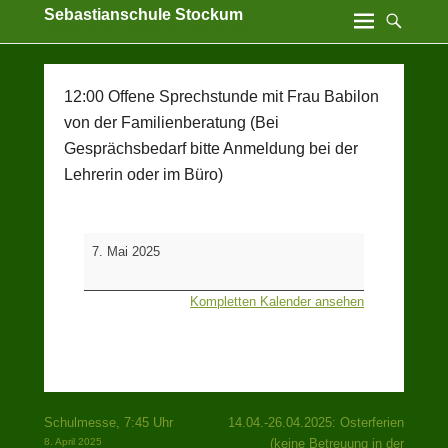
Sebastianschule Stockum
Katholische Grundschule der Stadt Sundern
12:00 Offene Sprechstunde mit Frau Babilon
von der Familienberatung (Bei
Gesprächsbedarf bitte Anmeldung bei der
Lehrerin oder im Büro)
12:00
7. Mai 2025
Offene
Sprechstunde
Kompletten Kalender ansehen
mit
Frau
Babilon
von
der
Familienberatung
Beitragsnavigation
Schulmesse, 7:45 Uhr
14.04.-26.04.2025: Osterferien
(Bei
8. April 2025
(keine Betreuung in der