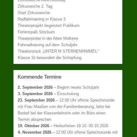
Zirkuswoche 2. Tag
Start Zirkuswoche
Radfahrtraining in Klasse 3
Theaterprojekt begeistert Publikum
Ferienspaß Stockum
Theaterprobe in der Alten Molkerei
Fahrradtraining auf dem Schuljahr
Theaterstück „UNTER`M STERNENHIMMEL“
Klasse 1b bewundert die Schöpfung
Kommende Termine
2. September 2026
–
Beginn neues Schuljahr
3. September 2026
–
Einschulung
23. September 2026
–
12:00 Uhr offene Sprechstunde
mit Frau Maaßen von der Familienberatung, bitte bei
Bedarf bei der Klassenlehrerin oder im Büro einen
Termin absprechen
19. Oktober 2026
–
Herbstferien 19.10.-30.10.2026
4. November 2026
–
12:00 Uhr offene Sprechstunde mit