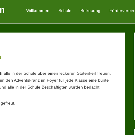
m
Willkommen
Schule
Betreuung
Förderverein
Primäres Menü
Zum Inhalt springen
l
alle in der Schule über einen leckeren Stutenkerl freuen.
m den Adventskranz im Foyer für jede Klasse eine bunte
e und alle in der Schule Beschäftigten wurden bedacht.
gefreut.