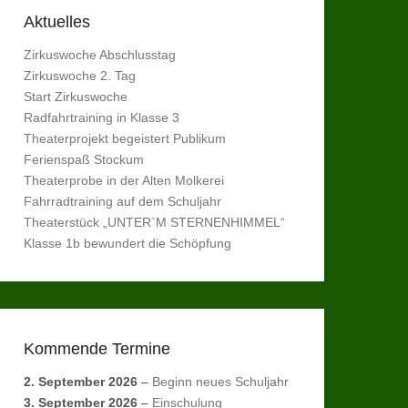
Aktuelles
Zirkuswoche Abschlusstag
Zirkuswoche 2. Tag
Start Zirkuswoche
Radfahrtraining in Klasse 3
Theaterprojekt begeistert Publikum
Ferienspaß Stockum
Theaterprobe in der Alten Molkerei
Fahrradtraining auf dem Schuljahr
Theaterstück „UNTER`M STERNENHIMMEL“
Klasse 1b bewundert die Schöpfung
Kommende Termine
2. September 2026
–
Beginn neues Schuljahr
3. September 2026
–
Einschulung