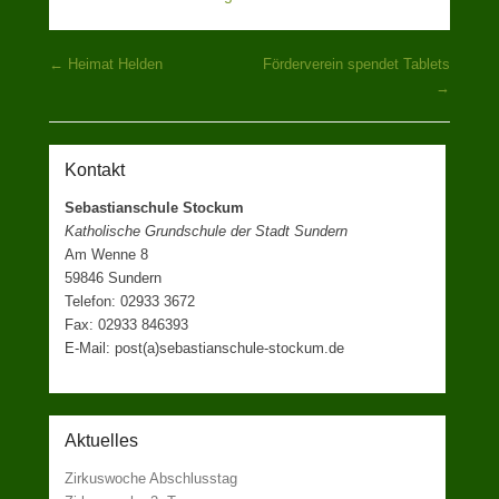
Beitragsnavigation
←
Heimat Helden
Förderverein spendet Tablets
→
Kontakt
Sebastianschule Stockum
Katholische Grundschule der Stadt Sundern
Am Wenne 8
59846 Sundern
Telefon: 02933 3672
Fax: 02933 846393
E-Mail: post(a)sebastianschule-stockum.de
Aktuelles
Zirkuswoche Abschlusstag