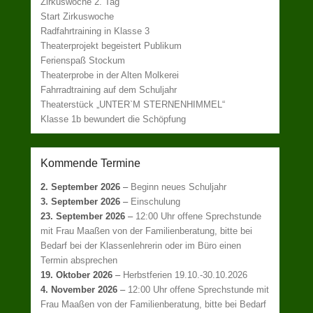
Zirkuswoche 2. Tag
Start Zirkuswoche
Radfahrtraining in Klasse 3
Theaterprojekt begeistert Publikum
Ferienspaß Stockum
Theaterprobe in der Alten Molkerei
Fahrradtraining auf dem Schuljahr
Theaterstück „UNTER`M STERNENHIMMEL“
Klasse 1b bewundert die Schöpfung
Kommende Termine
2. September 2026
–
Beginn neues Schuljahr
3. September 2026
–
Einschulung
23. September 2026
–
12:00 Uhr offene Sprechstunde
mit Frau Maaßen von der Familienberatung, bitte bei
Bedarf bei der Klassenlehrerin oder im Büro einen
Termin absprechen
19. Oktober 2026
–
Herbstferien 19.10.-30.10.2026
4. November 2026
–
12:00 Uhr offene Sprechstunde mit
Frau Maaßen von der Familienberatung, bitte bei Bedarf