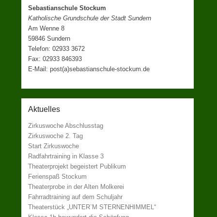
Sebastianschule Stockum
Katholische Grundschule der Stadt Sundern
Am Wenne 8
59846 Sundern
Telefon: 02933 3672
Fax: 02933 846393
E-Mail: post(a)sebastianschule-stockum.de
Aktuelles
Zirkuswoche Abschlusstag
Zirkuswoche 2. Tag
Start Zirkuswoche
Radfahrtraining in Klasse 3
Theaterprojekt begeistert Publikum
Ferienspaß Stockum
Theaterprobe in der Alten Molkerei
Fahrradtraining auf dem Schuljahr
Theaterstück „UNTER`M STERNENHIMMEL“