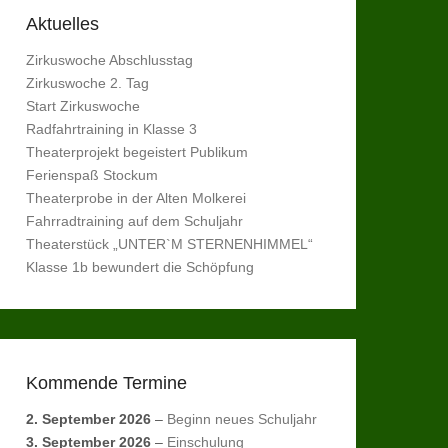
Aktuelles
Zirkuswoche Abschlusstag
Zirkuswoche 2. Tag
Start Zirkuswoche
Radfahrtraining in Klasse 3
Theaterprojekt begeistert Publikum
Ferienspaß Stockum
Theaterprobe in der Alten Molkerei
Fahrradtraining auf dem Schuljahr
Theaterstück „UNTER`M STERNENHIMMEL“
Klasse 1b bewundert die Schöpfung
Kommende Termine
2. September 2026
–
Beginn neues Schuljahr
3. September 2026
–
Einschulung