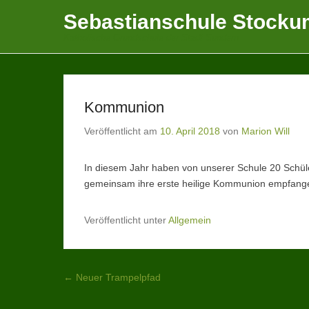
Sebastianschule Stocku
Katholische Grundschule der Stadt Sundern
Kommunion
Veröffentlicht am
10. April 2018
von
Marion Will
In diesem Jahr haben von unserer Schule 20 Schü
gemeinsam ihre erste heilige Kommunion empfange
Veröffentlicht unter
Allgemein
Beitragsnavigation
←
Neuer Trampelpfad