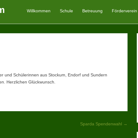
m
Willkommen
Schule
Betreuung
Förderverein
Primäres Menü
Zum Inhalt springen
ler und Schülerinnen aus Stockum, Endorf und Sundern
n. Herzlichen Glückwunsch.
Sparda Spendenwahl
→