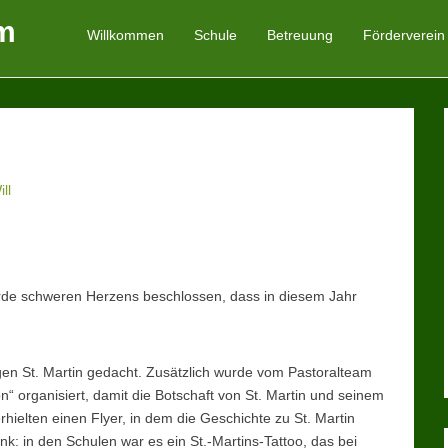
m
Willkommen
Schule
Betreuung
Förderverein
Primäres Menü
Zum Inhalt springen
ll
urde schweren Herzens beschlossen, dass in diesem Jahr
en St. Martin gedacht. Zusätzlich wurde vom Pastoralteam
n“ organisiert, damit die Botschaft von St. Martin und seinem
erhielten einen Flyer, in dem die Geschichte zu St. Martin
nk: in den Schulen war es ein St.-Martins-Tattoo, das bei