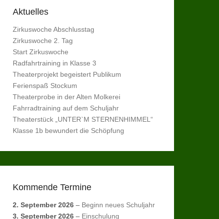
Aktuelles
Zirkuswoche Abschlusstag
Zirkuswoche 2. Tag
Start Zirkuswoche
Radfahrtraining in Klasse 3
Theaterprojekt begeistert Publikum
Ferienspaß Stockum
Theaterprobe in der Alten Molkerei
Fahrradtraining auf dem Schuljahr
Theaterstück „UNTER`M STERNENHIMMEL“
Klasse 1b bewundert die Schöpfung
Kommende Termine
2. September 2026
–
Beginn neues Schuljahr
3. September 2026
–
Einschulung