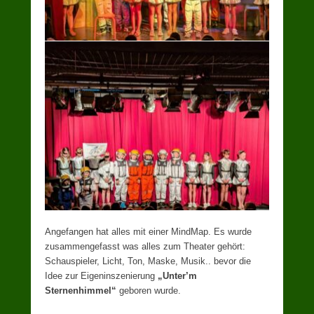
Angefangen hat alles mit einer MindMap. Es wurde
zusammengefasst was alles zum Theater gehört:
Schauspieler, Licht, Ton, Maske, Musik.. bevor die
Idee zur Eigeninszenierung
„Unter’m
Sternenhimmel“
geboren wurde.