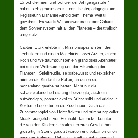
16 Schülerinnen und Schüler der Jahrgangsstufe 4
haben sich gemeinsam mit der Theaterpädagogin und
Regisseurin Marianne Arnold dem Thema Weltall
gewidmet. Es wurde Wissenswertes unserer Galaxie –
dem Sonnensystem mit all den Planeten – theatralisch
umgesetzt.
Captain Etulk erlebte mit Missionsspezialisten, drei
Technikern und einem Maschinist, zwei Ärzten, einem
Koch und Weltraumtouristen ein grandioses Abenteuer
bei seinem Weltraumflug und der Erkundung der
Planeten. Spielfreudig, selbstbewusst und textsicher
mimten die Kinder ihre Rollen, an denen sie
monatelang gearbeitet hatten. Nicht nur die
schauspielerische Leistung überzeugte, auch ein
aufwändiges, phantasievolles Bühnenbild und originelle
Kostüme begeisterten die Zuschauer. Durch das
Zusammenspiel von Lichteffekten und stimmungsvoller
Musik, ausgeführt von Reinhold Hammeke, konnten
die von den Kindern selbstinszenierten Geschichten
großartig in Szene gesetzt werden und bekamen einen
enormen Mehrwert. Dabei wechselten sich spannend