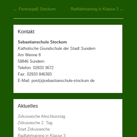
Beitragsnavigation
←
Ferienspaß Stockum
Radfahrtraining in Klasse 3
→
Kontakt
Sebastianschule Stockum
Katholische Grundschule der Stadt Sundern
Am Wenne 8
59846 Sundern
Telefon: 02933 3672
Fax: 02933 846393
E-Mail: post(a)sebastianschule-stockum.de
Aktuelles
Zirkuswoche Abschlusstag
Zirkuswoche 2. Tag
Start Zirkuswoche
Radfahrtraining in Klasse 3