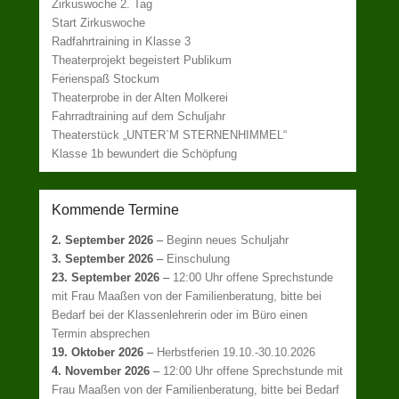
Zirkuswoche 2. Tag
Start Zirkuswoche
Radfahrtraining in Klasse 3
Theaterprojekt begeistert Publikum
Ferienspaß Stockum
Theaterprobe in der Alten Molkerei
Fahrradtraining auf dem Schuljahr
Theaterstück „UNTER`M STERNENHIMMEL“
Klasse 1b bewundert die Schöpfung
Kommende Termine
2. September 2026
–
Beginn neues Schuljahr
3. September 2026
–
Einschulung
23. September 2026
–
12:00 Uhr offene Sprechstunde
mit Frau Maaßen von der Familienberatung, bitte bei
Bedarf bei der Klassenlehrerin oder im Büro einen
Termin absprechen
19. Oktober 2026
–
Herbstferien 19.10.-30.10.2026
4. November 2026
–
12:00 Uhr offene Sprechstunde mit
Frau Maaßen von der Familienberatung, bitte bei Bedarf