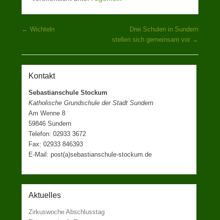
Beitragsnavigation
←
Wichteln
Drei Schulen in Sundern
stellen sich gemeinsam vor
→
Kontakt
Sebastianschule Stockum
Katholische Grundschule der Stadt Sundern
Am Wenne 8
59846 Sundern
Telefon: 02933 3672
Fax: 02933 846393
E-Mail: post(a)sebastianschule-stockum.de
Aktuelles
Zirkuswoche Abschlusstag