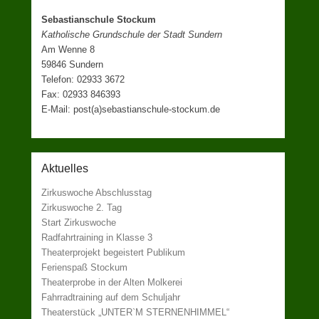
Sebastianschule Stockum
Katholische Grundschule der Stadt Sundern
Am Wenne 8
59846 Sundern
Telefon: 02933 3672
Fax: 02933 846393
E-Mail: post(a)sebastianschule-stockum.de
Aktuelles
Zirkuswoche Abschlusstag
Zirkuswoche 2. Tag
Start Zirkuswoche
Radfahrtraining in Klasse 3
Theaterprojekt begeistert Publikum
Ferienspaß Stockum
Theaterprobe in der Alten Molkerei
Fahrradtraining auf dem Schuljahr
Theaterstück „UNTER`M STERNENHIMMEL“