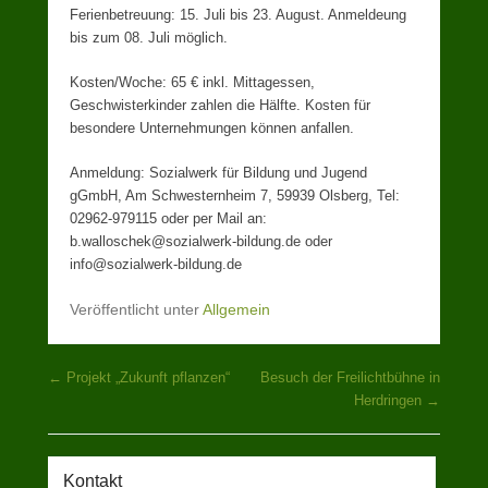
Ferienbetreuung: 15. Juli bis 23. August. Anmeldeung
bis zum 08. Juli möglich.
Kosten/Woche: 65 € inkl. Mittagessen,
Geschwisterkinder zahlen die Hälfte. Kosten für
besondere Unternehmungen können anfallen.
Anmeldung: Sozialwerk für Bildung und Jugend
gGmbH, Am Schwesternheim 7, 59939 Olsberg, Tel:
02962-979115 oder per Mail an:
b.walloschek@sozialwerk-bildung.de oder
info@sozialwerk-bildung.de
Veröffentlicht unter
Allgemein
Beitragsnavigation
←
Projekt „Zukunft pflanzen“
Besuch der Freilichtbühne in
Herdringen
→
Kontakt