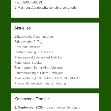
Fax: 02933 846393
E-Mail: post(a)sebastianschule-stockum.de
Aktuelles
Zirkuswoche Abschlusstag
Zirkuswoche 2. Tag
Start Zirkuswoche
Radfahrtraining in Klasse 3
Theaterprojekt begeistert Publikum
Ferienspaß Stockum
Theaterprobe in der Alten Molkerei
Fahrradtraining auf dem Schuljahr
Theaterstück „UNTER`M STERNENHIMMEL“
Klasse 1b bewundert die Schöpfung
Kommende Termine
2. September 2026
–
Beginn neues Schuljahr