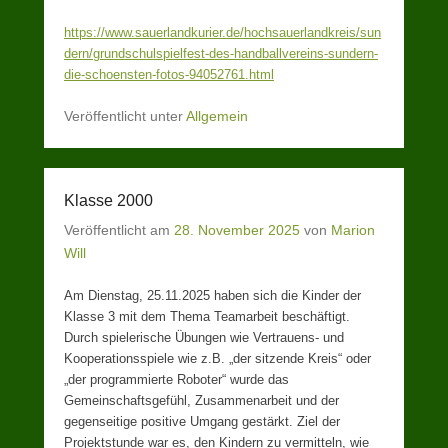
https://www.sauerlandkurier.de/hochsauerlandkreis/sun
dern/grundschulspielfest-des-handballvereins-sundern-
die-schoensten-fotos-94052761.html
Veröffentlicht unter
Allgemein
Klasse 2000
Veröffentlicht am
28. November 2025
von
Marion
Will
Am Dienstag, 25.11.2025 haben sich die Kinder der
Klasse 3 mit dem Thema Teamarbeit beschäftigt.
Durch spielerische Übungen wie Vertrauens- und
Kooperationsspiele wie z.B. „der sitzende Kreis“ oder
„der programmierte Roboter“ wurde das
Gemeinschaftsgefühl, Zusammenarbeit und der
gegenseitige positive Umgang gestärkt. Ziel der
Projektstunde war es, den Kindern zu vermitteln, wie