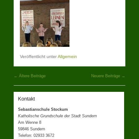
Veröffentlicht unter
Allgemein
Beitragsnavigation
←
Ältere Beiträge
Neuere Beiträge
→
Kontakt
Sebastianschule Stockum
Katholische Grundschule der Stadt Sundern
Am Wenne 8
59846 Sundern
Telefon: 02933 3672