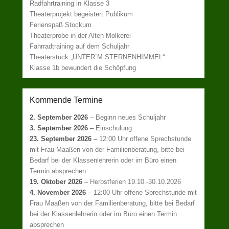
Radfahrtraining in Klasse 3
Theaterprojekt begeistert Publikum
Ferienspaß Stockum
Theaterprobe in der Alten Molkerei
Fahrradtraining auf dem Schuljahr
Theaterstück „UNTER`M STERNENHIMMEL“
Klasse 1b bewundert die Schöpfung
Kommende Termine
2. September 2026
–
Beginn neues Schuljahr
3. September 2026
–
Einschulung
23. September 2026
–
12:00 Uhr offene Sprechstunde
mit Frau Maaßen von der Familienberatung, bitte bei
Bedarf bei der Klassenlehrerin oder im Büro einen
Termin absprechen
19. Oktober 2026
–
Herbstferien 19.10.-30.10.2026
4. November 2026
–
12:00 Uhr offene Sprechstunde mit
Frau Maaßen von der Familienberatung, bitte bei Bedarf
bei der Klassenlehrerin oder im Büro einen Termin
absprechen