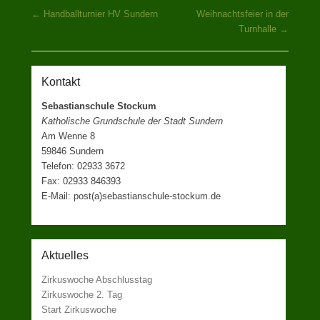
Beitragsnavigation
←
Handballturnier HV Sundern
Weihnachtsfeier in der
Turnhalle
→
Kontakt
Sebastianschule Stockum
Katholische Grundschule der Stadt Sundern
Am Wenne 8
59846 Sundern
Telefon: 02933 3672
Fax: 02933 846393
E-Mail: post(a)sebastianschule-stockum.de
Aktuelles
Zirkuswoche Abschlusstag
Zirkuswoche 2. Tag
Start Zirkuswoche