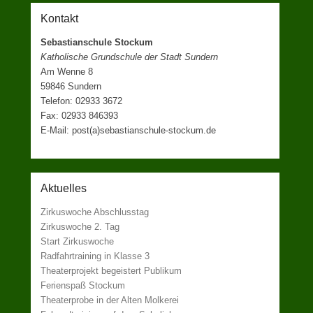
Kontakt
Sebastianschule Stockum
Katholische Grundschule der Stadt Sundern
Am Wenne 8
59846 Sundern
Telefon: 02933 3672
Fax: 02933 846393
E-Mail: post(a)sebastianschule-stockum.de
Aktuelles
Zirkuswoche Abschlusstag
Zirkuswoche 2. Tag
Start Zirkuswoche
Radfahrtraining in Klasse 3
Theaterprojekt begeistert Publikum
Ferienspaß Stockum
Theaterprobe in der Alten Molkerei