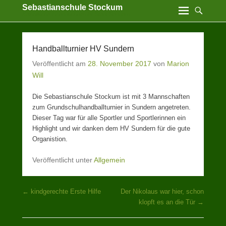
Sebastianschule Stockum
Katholische Grundschule der Stadt Sundern
Handballturnier HV Sundern
Veröffentlicht am
28. November 2017
von
Marion
Will
Die Sebastianschule Stockum ist mit 3 Mannschaften
zum Grundschulhandballturnier in Sundern angetreten.
Dieser Tag war für alle Sportler und Sportlerinnen ein
Highlight und wir danken dem HV Sundern für die gute
Organistion.
Veröffentlicht unter
Allgemein
Beitragsnavigation
←
kindgerechte Erste Hilfe
Der Nikolaus war hier, schon
klopft es an die Tür
→