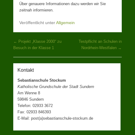
Über genauere Informationen dazu werden wir Sie
zeitnah informieren.
Veröffentlicht unter
Allgemein
Beitragsnavigation
←
Projekt „Klasse 2000“ zu
Testpflicht an Schulen in
Besuch in der Klasse 1
Nordrhein-Westfalen
→
Kontakt
Sebastianschule Stockum
Katholische Grundschule der Stadt Sundern
Am Wenne 8
59846 Sundern
Telefon: 02933 3672
Fax: 02933 846393
E-Mail: post(a)sebastianschule-stockum.de