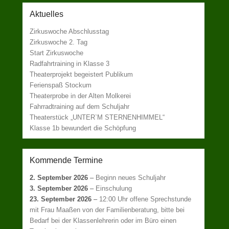
Aktuelles
Zirkuswoche Abschlusstag
Zirkuswoche 2. Tag
Start Zirkuswoche
Radfahrtraining in Klasse 3
Theaterprojekt begeistert Publikum
Ferienspaß Stockum
Theaterprobe in der Alten Molkerei
Fahrradtraining auf dem Schuljahr
Theaterstück „UNTER`M STERNENHIMMEL“
Klasse 1b bewundert die Schöpfung
Kommende Termine
2. September 2026
–
Beginn neues Schuljahr
3. September 2026
–
Einschulung
23. September 2026
–
12:00 Uhr offene Sprechstunde
mit Frau Maaßen von der Familienberatung, bitte bei
Bedarf bei der Klassenlehrerin oder im Büro einen