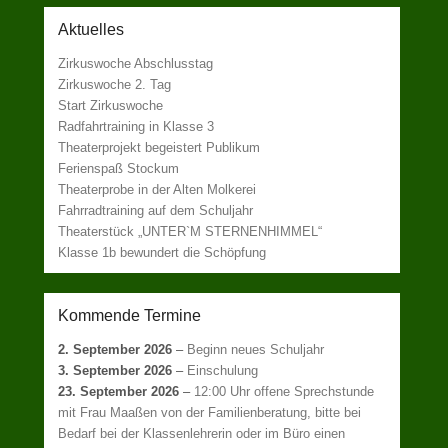
Aktuelles
Zirkuswoche Abschlusstag
Zirkuswoche 2. Tag
Start Zirkuswoche
Radfahrtraining in Klasse 3
Theaterprojekt begeistert Publikum
Ferienspaß Stockum
Theaterprobe in der Alten Molkerei
Fahrradtraining auf dem Schuljahr
Theaterstück „UNTER`M STERNENHIMMEL“
Klasse 1b bewundert die Schöpfung
Kommende Termine
2. September 2026
–
Beginn neues Schuljahr
3. September 2026
–
Einschulung
23. September 2026
–
12:00 Uhr offene Sprechstunde
mit Frau Maaßen von der Familienberatung, bitte bei
Bedarf bei der Klassenlehrerin oder im Büro einen