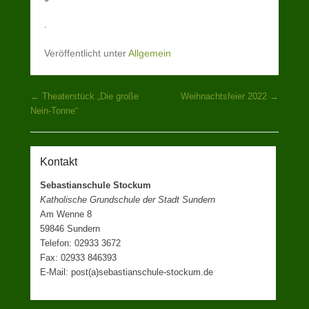
.
Veröffentlicht unter
Allgemein
Beitragsnavigation
←
Theaterstück „Die große
Weihnachtsfeier 2022
→
Nein-Tonne“
Kontakt
Sebastianschule Stockum
Katholische Grundschule der Stadt Sundern
Am Wenne 8
59846 Sundern
Telefon: 02933 3672
Fax: 02933 846393
E-Mail: post(a)sebastianschule-stockum.de