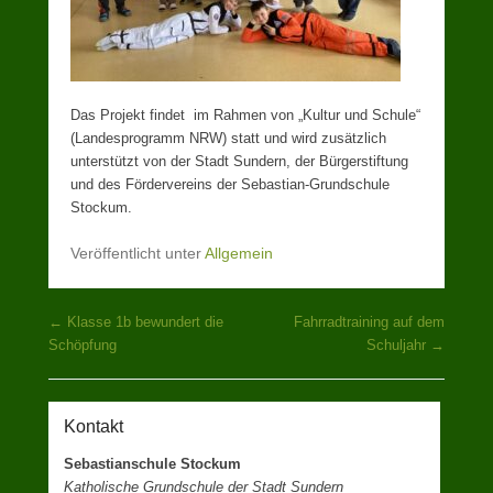
Das Projekt findet im Rahmen von „Kultur und Schule“
(Landesprogramm NRW) statt und wird zusätzlich
unterstützt von der Stadt Sundern, der Bürgerstiftung
und des Fördervereins der Sebastian-Grundschule
Stockum.
Veröffentlicht unter
Allgemein
Beitragsnavigation
←
Klasse 1b bewundert die
Fahrradtraining auf dem
Schöpfung
Schuljahr
→
Kontakt
Sebastianschule Stockum
Katholische Grundschule der Stadt Sundern