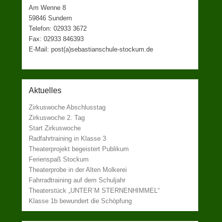
Am Wenne 8
59846 Sundern
Telefon: 02933 3672
Fax: 02933 846393
E-Mail: post(a)sebastianschule-stockum.de
Aktuelles
Zirkuswoche Abschlusstag
Zirkuswoche 2. Tag
Start Zirkuswoche
Radfahrtraining in Klasse 3
Theaterprojekt begeistert Publikum
Ferienspaß Stockum
Theaterprobe in der Alten Molkerei
Fahrradtraining auf dem Schuljahr
Theaterstück „UNTER`M STERNENHIMMEL“
Klasse 1b bewundert die Schöpfung