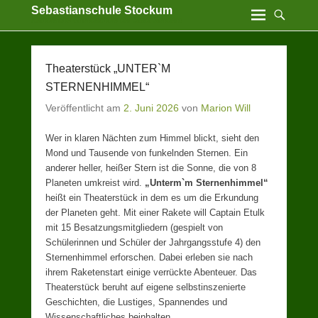
Sebastianschule Stockum
Katholische Grundschule der Stadt Sundern
Theaterstück „UNTER`M
STERNENHIMMEL“
Veröffentlicht am
2. Juni 2026
von
Marion Will
Wer in klaren Nächten zum Himmel blickt, sieht den
Mond und Tausende von funkelnden Sternen. Ein
anderer heller, heißer Stern ist die Sonne, die von 8
Planeten umkreist wird.
„Unterm`m Sternenhimmel“
heißt ein Theaterstück in dem es um die Erkundung
der Planeten geht. Mit einer Rakete will Captain Etulk
mit 15 Besatzungsmitgliedern (gespielt von
Schülerinnen und Schüler der Jahrgangsstufe 4) den
Sternenhimmel erforschen. Dabei erleben sie nach
ihrem Raketenstart einige verrückte Abenteuer. Das
Theaterstück beruht auf eigene selbstinszenierte
Geschichten, die Lustiges, Spannendes und
Wissenschaftliches beinhalten.