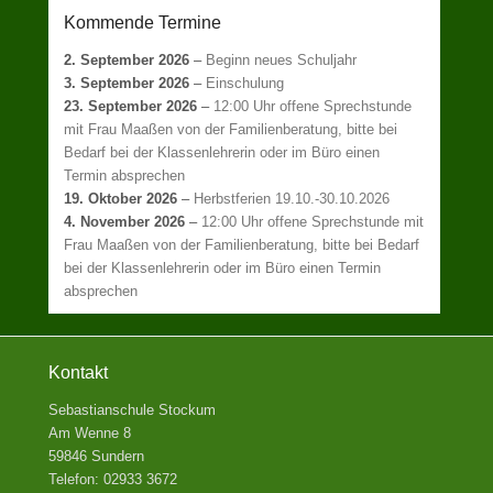
Kommende Termine
2. September 2026
–
Beginn neues Schuljahr
3. September 2026
–
Einschulung
23. September 2026
–
12:00 Uhr offene Sprechstunde
mit Frau Maaßen von der Familienberatung, bitte bei
Bedarf bei der Klassenlehrerin oder im Büro einen
Termin absprechen
19. Oktober 2026
–
Herbstferien 19.10.-30.10.2026
4. November 2026
–
12:00 Uhr offene Sprechstunde mit
Frau Maaßen von der Familienberatung, bitte bei Bedarf
bei der Klassenlehrerin oder im Büro einen Termin
absprechen
Kontakt
Sebastianschule Stockum
Am Wenne 8
59846 Sundern
Telefon: 02933 3672