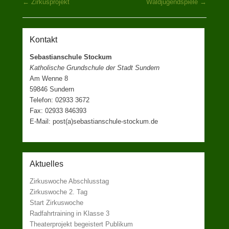
Beitragsnavigation
←
Zirkusprojekt
Waldjugendspiele
→
Kontakt
Sebastianschule Stockum
Katholische Grundschule der Stadt Sundern
Am Wenne 8
59846 Sundern
Telefon: 02933 3672
Fax: 02933 846393
E-Mail: post(a)sebastianschule-stockum.de
Aktuelles
Zirkuswoche Abschlusstag
Zirkuswoche 2. Tag
Start Zirkuswoche
Radfahrtraining in Klasse 3
Theaterprojekt begeistert Publikum