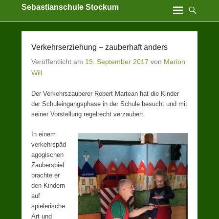
Sebastianschule Stockum
Katholische Grundschule der Stadt Sundern
Verkehrserziehung – zauberhaft anders
Veröffentlicht am
19. September 2017
von
Marion
Will
Der Verkehrszauberer Robert Martean hat die Kinder
der Schuleingangsphase in der Schule besucht und mit
seiner Vorstellung regelrecht verzaubert.
In einem
verkehrspäd
agogischen
Zauberspiel
brachte er
den Kindern
auf
spielerische
Art und