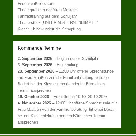
Ferienspaß Stockum
Theaterprobe in der Alten Molkerei
Fahrradtraining auf dem Schuljahr
Theaterstück „UNTER`M STERNENHIMMEL“
Klasse 1b bewundert die Schöpfung
Kommende Termine
2. September 2026
–
Beginn neues Schuljahr
3. September 2026
–
Einschulung
23. September 2026
–
12:00 Uhr offene Sprechstunde
mit Frau Maaßen von der Familienberatung, bitte bei
Bedarf bei der Klassenlehrerin oder im Büro einen
Termin absprechen
19. Oktober 2026
–
Herbstferien 19.10.-30.10.2026
4. November 2026
–
12:00 Uhr offene Sprechstunde mit
Frau Maaßen von der Familienberatung, bitte bei Bedarf
bei der Klassenlehrerin oder im Büro einen Termin
absprechen