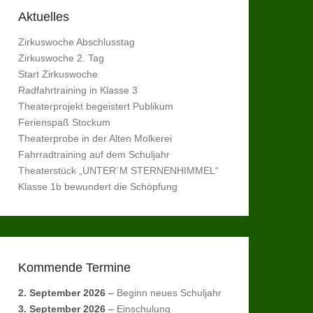
Aktuelles
Zirkuswoche Abschlusstag
Zirkuswoche 2. Tag
Start Zirkuswoche
Radfahrtraining in Klasse 3
Theaterprojekt begeistert Publikum
Ferienspaß Stockum
Theaterprobe in der Alten Molkerei
Fahrradtraining auf dem Schuljahr
Theaterstück „UNTER`M STERNENHIMMEL“
Klasse 1b bewundert die Schöpfung
Kommende Termine
2. September 2026
–
Beginn neues Schuljahr
3. September 2026
–
Einschulung