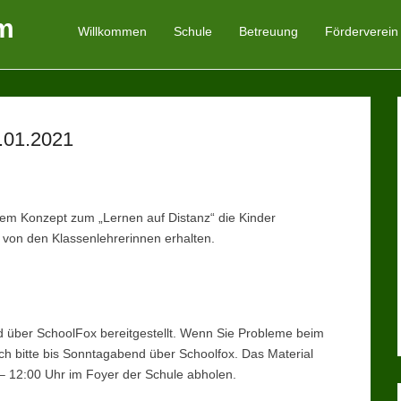
m
Willkommen
Schule
Betreuung
Förderverein
Primäres Menü
Zum Inhalt springen
1.01.2021
m Konzept zum „Lernen auf Distanz“ die Kinder
 von den Klassenlehrerinnen erhalten.
über SchoolFox bereitgestellt. Wenn Sie Probleme beim
ch bitte bis Sonntagabend über Schoolfox. Das Material
– 12:00 Uhr im Foyer der Schule abholen.