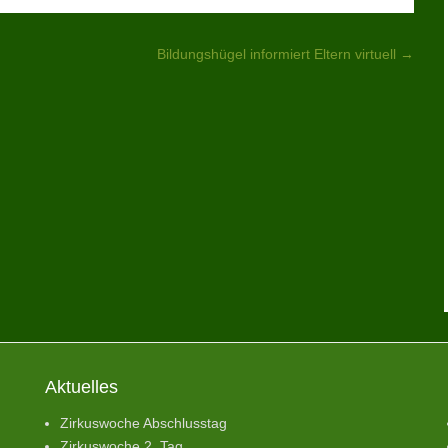
n
Bildungshügel informiert Eltern virtuell
→
Aktuelles
Zirkuswoche Abschlusstag
Zirkuswoche 2. Tag